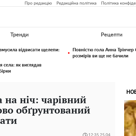
Про редакцію
Редакційна політика
Політика конфіде
Тренди
Рецепти
 змусила відвисати щелепи:
Повністю гола Анна Трінчер
розмірів ви ще не бачили
я села: як виглядав
збірки
НО
 на ніч: чарівний
ово обґрунтований
пати
12:35 25.04