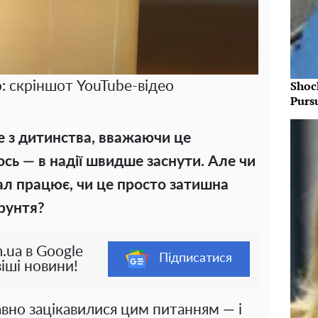
Shoc
: скріншот YouTube-відео
Purs
ще з дитинства, вважаючи це
ось — в надії швидше заснути. Але чи
уал працює, чи це просто затишна
ґрунтя?
.ua в Google
Підписатися
іші новини!
авно зацікавилися цим питанням — і