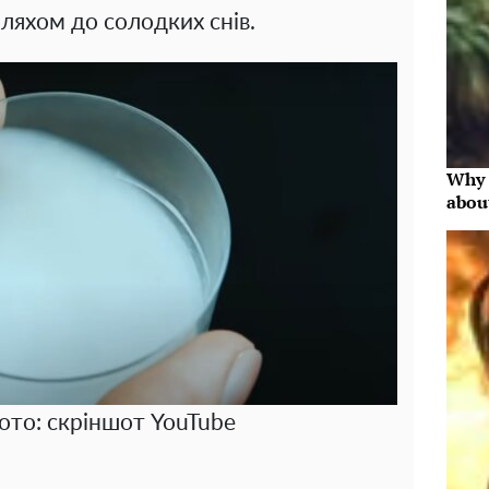
ляхом до солодких снів.
Why 
abou
ото: скріншот YouTubе