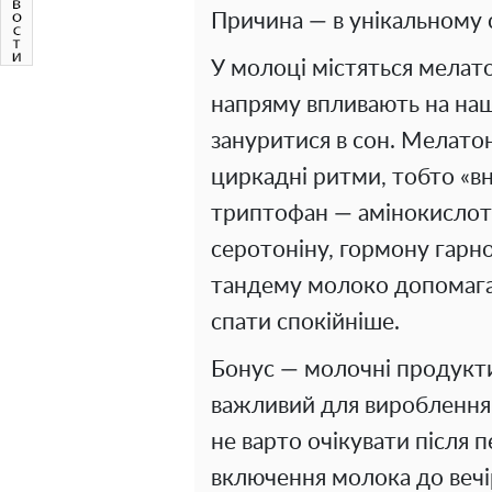
Причина — в унікальному 
У молоці містяться мелато
напряму впливають на наш
зануритися в сон. Мелато
циркадні ритми, тобто «вн
триптофан — амінокислота,
серотоніну, гормону гарн
тандему молоко допомага
спати спокійніше.
Бонус — молочні продукти
важливий для вироблення 
не варто очікувати після 
включення молока до вечі