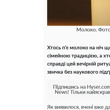
Молоко. Фото
Хтось п’є молоко на ніч 
сімейною традицією, а хт
справді цей вечірній рит
звичка без наукового під
Підпишись на Hyser.com
News! Тільки найяскрав
Як виявилося, вчені вже д