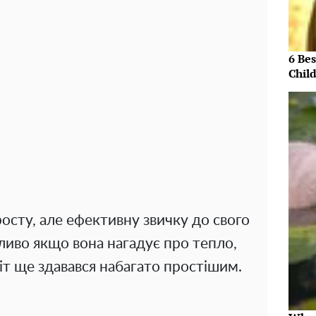
6 Be
Chil
осту, але ефективну звичку до свого
ливо якщо вона нагадує про тепло,
віт ще здавався набагато простішим.