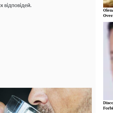
х відповідей.
Olen
Over
Disc
Forb