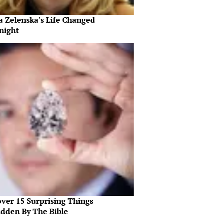
a Zelenska's Life Changed
night
over 15 Surprising Things
idden By The Bible