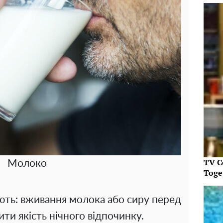
TV C
Молоко
Toget
ть: вживання молока або сиру перед
ти якість нічного відпочинку.