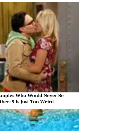
ouples Who Would Never Be
her: 9 Is Just Too Weird