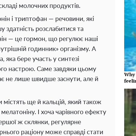
складі молочних продуктів.
нін і триптофан — речовини, які
у здатність розслабитися та
нін — це гормон, що регулює наші
утрішній годинник» організму. А
 яка бере участь у синтезі
ого настрою. Саме завдяки цьому
Why t
є не лише швидше заснути, але й
feeli
 містять ще й кальцій, який також
мелатоніну. І хоча чарівного ефекту
першої ж склянки, регулярне
рнього раціону може справді стати