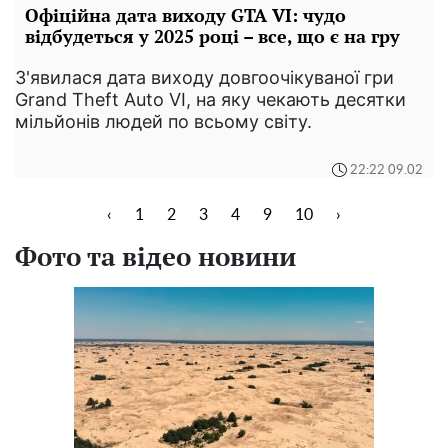
Офіційна дата виходу GTA VI: чудо
відбудеться у 2025 році – все, що є на гру
З'явилася дата виходу довгоочікуваної гри
Grand Theft Auto VI, на яку чекають десятки
мільйонів людей по всьому світу.
22:22 09.02
‹
1
2
3
4
9
10
›
Фото та відео новини