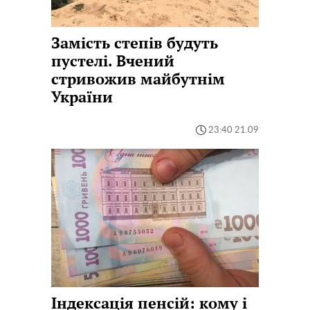
Замість степів будуть
пустелі. Вчений
стривожив майбутнім
України
23:40 21.09
Індексація пенсій: кому і