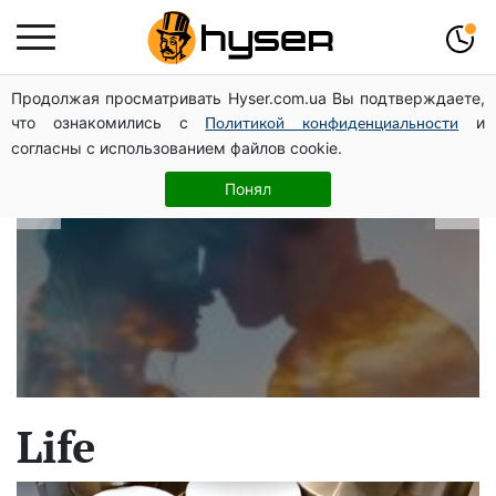
Продолжая просматривать Hyser.com.ua Вы подтверждаете,
В які дати народжуються найвірніші
что ознакомились с
и
Политикой конфиденциальности
чоловіки: краще одразу перевірити,
согласны с использованием файлов cookie.
щоб потім не страждати
Понял
Life