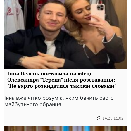
Інна Бєлєнь поставила на місце
Олександра "Терена" після розставання:
"Не варто розкидатися такими словами"
Інна вже чітко розуміє, яким бачить свого
майбутнього обранця
14:23 11.02