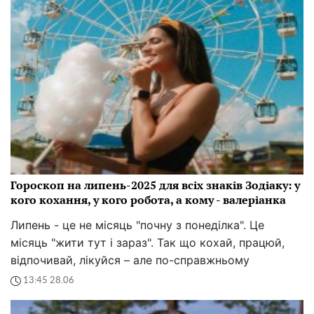
Гороскоп на липень-2025 для всіх знаків Зодіаку: у
кого кохання, у кого робота, а кому - валеріанка
Липень - це не місяць "почну з понеділка". Це
місяць "жити тут і зараз". Так що кохай, працюй,
відпочивай, лікуйся – але по-справжньому
13:45 28.06