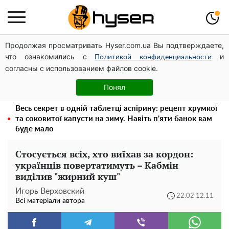
Продолжая просматривать Hyser.com.ua Вы подтверждаете,
Дрони із націнкою: Олександр Конотопський вивів
что ознакомились с
и
мільйони оборонного бюджету через фіктивну фірму в
Политикой конфиденциальности
согласны с использованием файлов cookie.
Естонії
Гола Олена Тополя у цікавих позах змусила відвисати
Понял
щелепи: злив відео – було лише початком
Весь секрет в одній таблетці аспірину: рецепт хрумкої
та соковитої капусти на зиму. Навіть п'яти банок вам
буде мало
Стосується всіх, хто виїхав за кордон:
українців повертатимуть – Кабмін
виділив "жирний куш"
Игорь Верховский
22:02 12.11
Всі матеріали автора