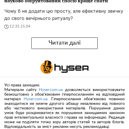
науково обґрунтований спосіб краще спати
Чому б не додати цю просту, але ефективну звичку
до свого вечірнього ритуалу?
12:35 25.04
Читати далі
Усі права захищені.
Матеріали сайту
Hyser.com.ua
дозволяється використовувати
безкоштовно з обов'язковим гіперпосиланням на відповідний
матеріал
Hyser.com.ua
. Гіперпосилання обов'язково повинно
знаходитися не нижче другого абзацу незалежно від повного
або часткового використання матеріалів. Порушення даних
умов буде розцінюватися як порушення захищаемих законом
прав інтелектуальної власності і права на інформацію. Редакція
може не поділяти точку зору авторів статей та авторів блогів.
Відповідальність за зміст реклами несуть рекламодавці.