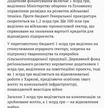
Додаткове фінансування включає 1 млрд грн,
виділених Міністерству оборони та Головному
управлінню розвідки на розвиток військової
техніки. Проте бюджет Генеральної прокуратури
скоротиться на 1,2 млрд грн. Ще 500 млн грн
виділено на військово-промисловий сектор, що
спрямоване на зниження вартості кредитів для
відповідних підприємств.
У переглянутому бюджеті 1 млрд грн виділено на
стимулювання аграрного сектору, зокрема на
підтримку тваринництва та переробки
сільськогосподарської продукції. Державний фонд
регіонального розвитку керуватиме додатковим 1
млрд грн, виділеним на інвестиційні проекти, тоді
як 1 млрд грн виділяється на відновлювальні
роботи у Харкові, приділяючи особливу увагу
житлу та комунальній інфраструктурі,
пошкодженій внаслідок війни
Загалом 3 млрд грн виділяється на компенсацію за
зруйноване житло, а 1 млрд грн — на відновлення
майна.