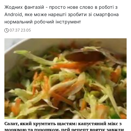
Жодних фантазій - просто нове слово в роботі з
Android, яке може нарешті зробити зі смартфона
нормальний робочий інструмент
07:37 23.05
Салат, який хрумтить щастям: капустяний мікс з
морквою та горошком, цей рецепт врятує завжди